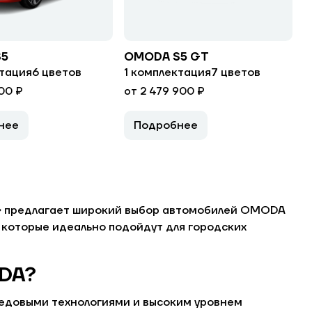
S5
OMODA S5 GT
ктация
6 цветов
1 комплектация
7 цветов
900 ₽
от 2 479 900 ₽
нее
Подробнее
» предлагает широкий выбор автомобилей OMODA
 которые идеально подойдут для городских
ODA?
едовыми технологиями и высоким уровнем