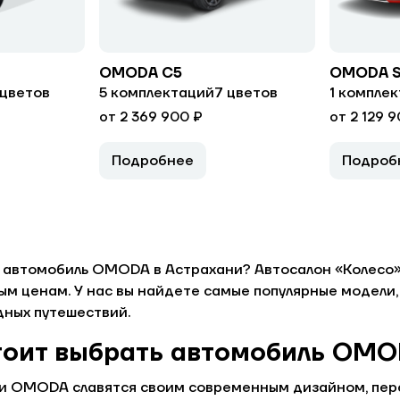
OMODA C5
OMODA 
 цветов
5 комплектаций
7 цветов
1 компле
от 2 369 900 ₽
от 2 129 
Подробнее
Подроб
 автомобиль OMODA в Астрахани? Автосалон «Колесо
ым ценам. У нас вы найдете самые популярные модели,
дных путешествий.
тоит выбрать автомобиль OM
и OMODA славятся своим современным дизайном, пер