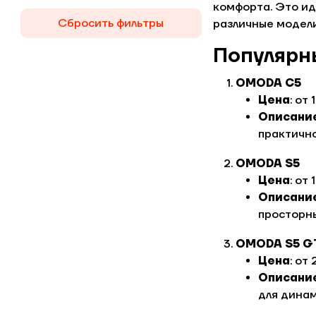
комфорта. Это ид
Сбросить фильтры
различные модели
Популярн
OMODA C5
Цена
: от
Описани
практично
OMODA S5
Цена
: от
Описани
просторн
OMODA S5 G
Цена
: от
Описани
для дина