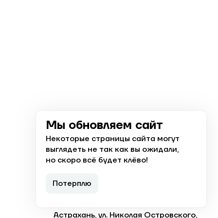
Мы обновляем сайт
+7 (8512) 238 015
Некоторые страницы сайта могут
выглядеть не так как вы ожидали,
Ответим с 8:00 до 19:00
но скоро всё будет клёво!
Заказать звонок
Потерплю
Астрахань, ул. Николая Островского,