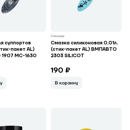
Смазки
ля суппортов
Смазка силиконовая 0,01л.
стик-пакет AL)
(стик-пакет AL) ВМПАВТО
1907 МС-1630
2303 SILICOT
190 ₽
у
В корзину