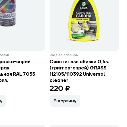
нтовки
Уход за салоном
раска-спрей
Очиститель обивки 0,6л.
ерая
(триггер-спрей) GRASS
льная RAL 7035
112105/110392 Universal-
рил.
cleaner
220 ₽
у
В корзину