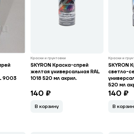
Краски и грунтовки
Краски и гру
прей
SKYRON Краска-спрей
SKYRON К
желтая универсальная RAL
светло-с
L 9003
1018 520 мл акрил.
универса
520 мл ак
140 ₽
140 ₽
В корзину
В корзин