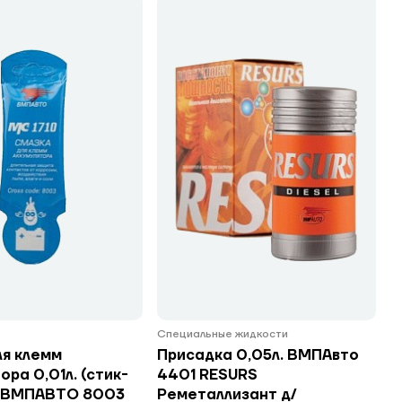
Специальные жидкости
ля клемм
Присадка 0,05л. ВМПАвто
ора 0,01л. (стик-
4401 RESURS
) ВМПАВТО 8003
Реметаллизант д/