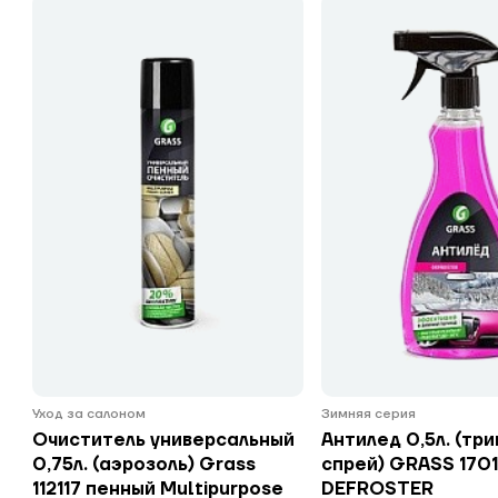
Уход за салоном
Зимняя серия
Очиститель универсальный
Антилед 0,5л. (три
0,75л. (аэрозоль) Grass
спрей) GRASS 170
112117 пенный Multipurpose
DEFROSTER