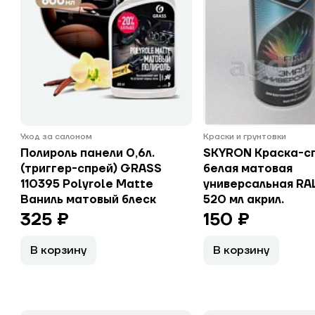
Уход за салоном
Краски и грунтовки
Полироль панели 0,6л.
SKYRON Краска-с
(триггер-спрей) GRASS
белая матовая
110395 Polyrole Matte
универсальная RA
Ваниль матовый блеск
520 мл акрил.
325 ₽
150 ₽
В корзину
В корзину