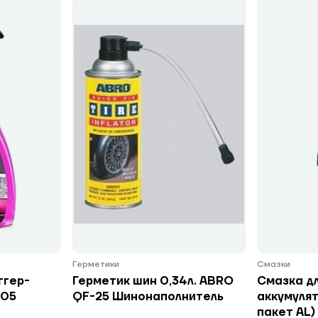
Герметики
Смазки
ггер-
Герметик шин 0,34л. ABRO
Смазка д
105
QF-25 Шинонаполнитель
аккумулят
пакет AL