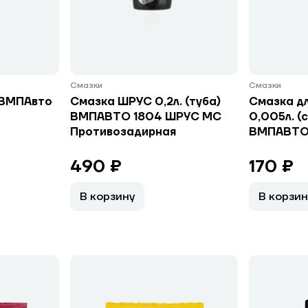
Смазки
Смазки
 ВМПАвто
Смазка ШРУС 0,2л. (туба)
Смазка д
ВМПАВТО 1804 ШРУС МС
0,005л. (
Противозадирная
ВМПАВТО 
490 ₽
170 ₽
В корзину
В корзин