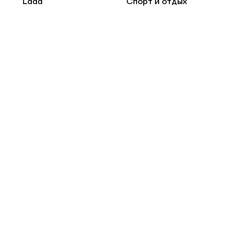
Lada
Спорт и отдых
DONGFENG
Стройка и ремонт
SOLARIS
Jac
FAW
Jetta
С пробегом
Электромобили
© 2025, торгово-сервисная сеть «Колесо»
Политик