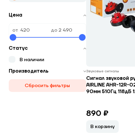
Цена
от
до
Статус
В наличии
Производитель
Звуковые сигналы
Сигнал звуковой р
AIRLINE AHR-12R-02
Сбросить фильтры
90мм 510Гц 118дБ 
890 ₽
В корзину