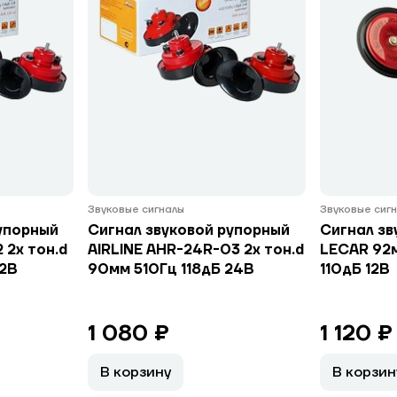
Звуковые сигналы
Звуковые сиг
упорный
Сигнал звуковой рупорный
Сигнал зв
 2x тон.d
AIRLINE AHR-24R-03 2x тон.d
LECAR 92м
12В
90мм 510Гц 118дБ 24В
110дБ 12В
1 080 ₽
1 120 ₽
В корзину
В корзин