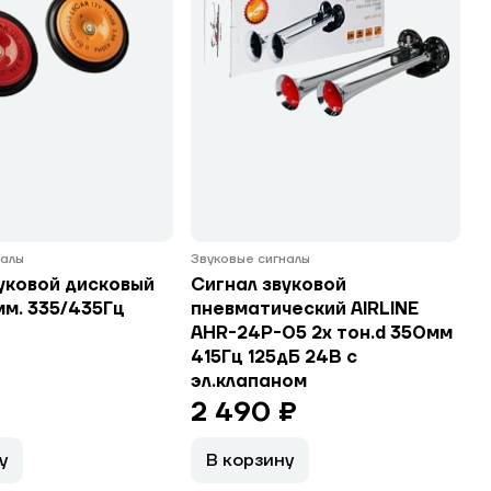
налы
Звуковые сигналы
уковой дисковый
Сигнал звуковой
м. 335/435Гц
пневматический AIRLINE
AHR-24P-05 2x тон.d 350мм
415Гц 125дБ 24В с
эл.клапаном
2 490 ₽
у
В корзину