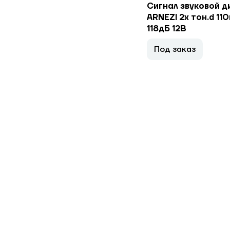
Сигнал звуковой д
ARNEZI 2x тон.d 11
118дБ 12В
Под заказ