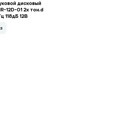
уковой дисковый
R-12D-01 2x тон.d
ц 118дБ 12В
з