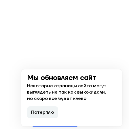
Мы обновляем сайт
Некоторые страницы сайта могут
выглядеть не так как вы ожидали,
+7 (8512) 238 000
но скоро всё будет клёво!
Ответим с 8:00 до 19:00
Потерплю
Заказать звонок