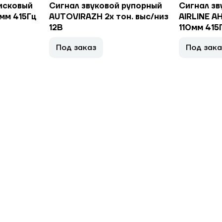
исковый
Сигнал звуковой рупорный
Сигнал зв
0мм 415Гц
AUTOVIRAZH 2x тон. выс/низ
AIRLINE AH
12В
110мм 415Г
Под заказ
Под зака