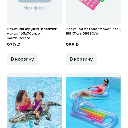
Надувная игрушка "Касатка"
Надувной матрас "Мода" Intex,
малая, 163х76см, от
188*71см. 58890/6
3лет58523/6
970 ₽
985 ₽
В корзину
В корзину