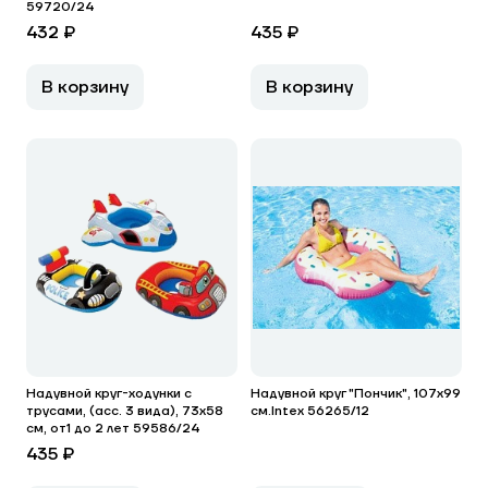
59720/24
432 ₽
435 ₽
В корзину
В корзину
Надувной круг-ходунки с
Надувной круг "Пончик", 107x99
трусами, (асс. 3 вида), 73х58
см.Intex 56265/12
см, от1 до 2 лет 59586/24
435 ₽