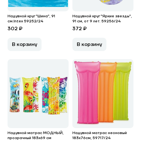
Надувной круг "Шина", 91
Надувной круг "Яркие звезды",
см.Intex 59252/24
91 см, от 9 лет. 59256/24
302 ₽
372 ₽
В корзину
В корзину
Надувной матрас МОДНЫЙ,
Надувной матрас неоновый
прозрачный 183х69 см
183х76см, 59717/24