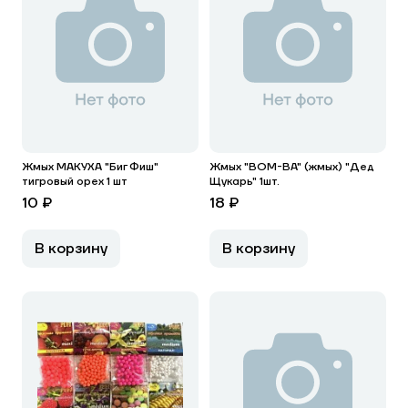
Жмых МАКУХА "Биг Фиш"
Жмых "BOM-BA" (жмых) "Дед
тигровый орех 1 шт
Щукарь" 1шт.
10 ₽
18 ₽
В корзину
В корзину