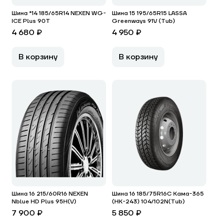
Шина *14 185/65R14 NEXEN WG-
Шина 15 195/65R15 LASSA
ICE Plus 90T
Greenways 91V (Tub)
4 680 ₽
4 950 ₽
В корзину
В корзину
Шина 16 215/60R16 NEXEN
Шина 16 185/75R16C Кама-365
Nblue HD Plus 95H(V)
(НК-243) 104/102N(Tub)
7 900 ₽
5 850 ₽