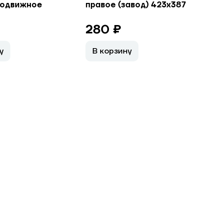
подвижное
правое (завод) 423х387
280 ₽
у
В корзину