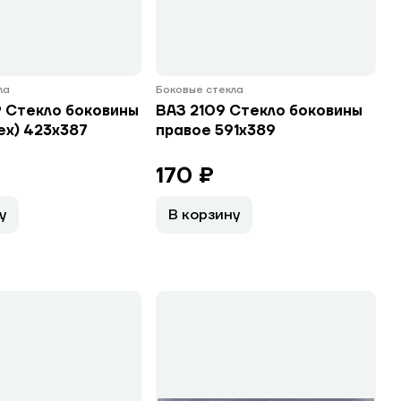
ла
Боковые стекла
 Стекло боковины
ВАЗ 2109 Стекло боковины
ех) 423х387
правое 591х389
170 ₽
у
В корзину