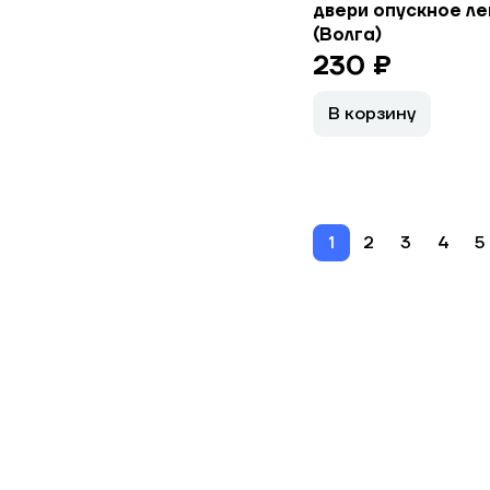
двери опускное ле
(Волга)
230 ₽
В корзину
1
2
3
4
5