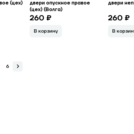
вое (цех)
двери опускное правое
двери не
(цех) (Волга)
260 ₽
260 ₽
В корзину
В корзин
6