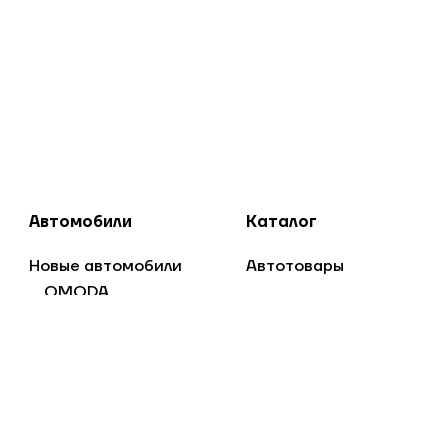
Автомобили
Каталог
Новые автомобили
Автотовары
OMODA
Jaecoo
Дом и сад
Lada
Спорт и отдых
SOLARIS
Стройка и ремонт
Jac
FAW