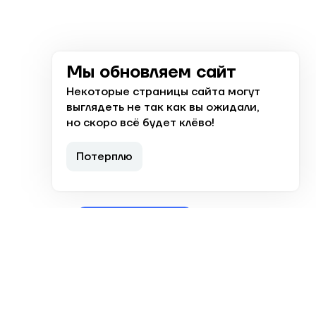
Мы обновляем сайт
Некоторые страницы сайта могут
выглядеть не так как вы ожидали,
но скоро всё будет клёво!
+7 (8512) 238 000
Потерплю
Ответим с 8:00 до 19:00
Заказать звонок
Астрахань, ул. Николая Островского,
148