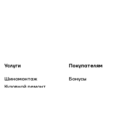
Услуги
Покупателям
Шиномонтаж
Бонусы
Кузовной ремонт
Техобслуживание
Оплата
Проверка
Доставка
аккумуляторов
Гарантия
Хранение шин
О компании