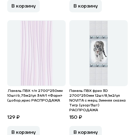
В корзину
В корзину
.Панель ПВХ т/п 2700*250мм
Панель ПВХ фриз 3D
10шт/6,75м2/уп 349/1 «Фарн»
2700*250мм 12шт/8,1м2/уп
(добор,ирис РАСПРОДАЖА
NOVITA с мерц Зимняя сказка
Тигр (узор/3шт)
РАСПРОДАЖА
129 ₽
150 ₽
В корзину
В корзину