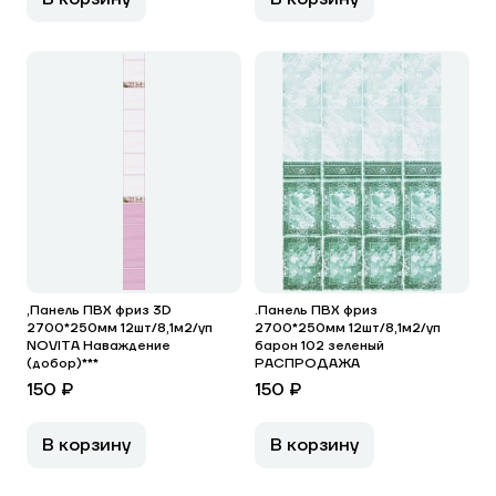
,Панель ПВХ фриз 3D
.Панель ПВХ фриз
2700*250мм 12шт/8,1м2/уп
2700*250мм 12шт/8,1м2/уп
NOVITA Наваждение
барон 102 зеленый
(добор)***
РАСПРОДАЖА
150 ₽
150 ₽
В корзину
В корзину