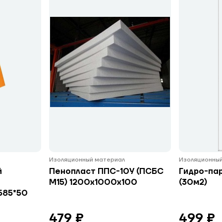
Изоляционный материал
Изоляционный
й
Пенопласт ППС-10У (ПСБС
Гидро-па
М15) 1200х1000х100
(30м2)
585*50
479 ₽
499 ₽