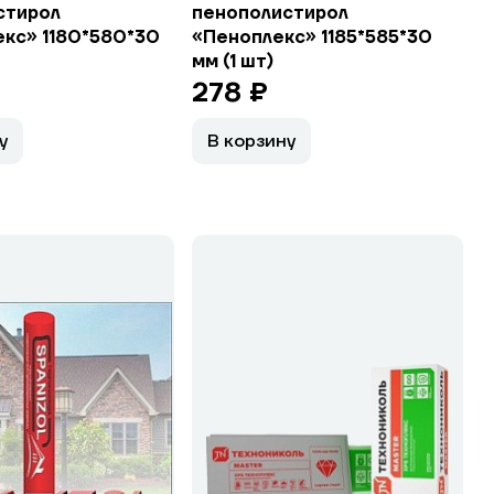
стирол
пенополистирол
кс» 1180*580*30
«Пеноплекс» 1185*585*30
мм (1 шт)
278 ₽
у
В корзину