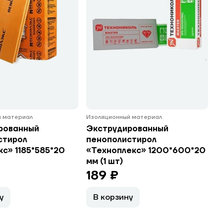
 материал
Изоляционный материал
рованный
Экструдированный
стирол
пенополистирол
с» 1185*585*20
«Техноплекс» 1200*600*20
мм (1 шт)
189 ₽
у
В корзину