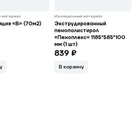
 материал
Изоляционный материал
ция «В» (70м2)
Экструдированный
пенополистирол
«Пеноплекс» 1185*585*100
мм (1 шт)
839 ₽
у
В корзину