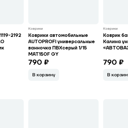
Коврики
Коврики
1119-2192
Коврики автомобильные
Коврик ба
АО
AUTOPROFI универсальные
Калина у
ик
ванночка ПВХсерый 1/15
«АВТОВАЗ
MAT150F GY
790 ₽
790 ₽
В корзину
В корзин