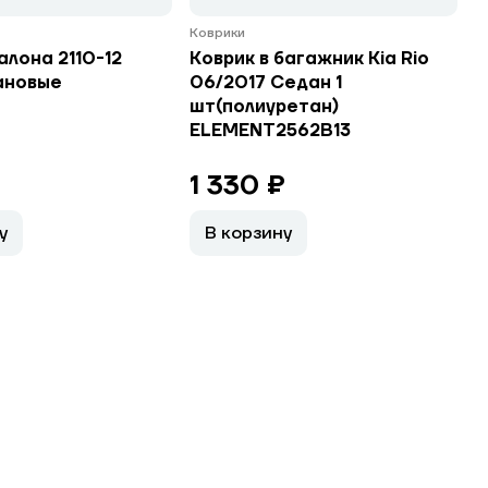
Коврики
алона 2110-12
Коврик в багажник Kia Rio
ановые
06/2017 Седан 1
шт(полиуретан)
ELEMENT2562B13
₽
1 330 ₽
у
В корзину