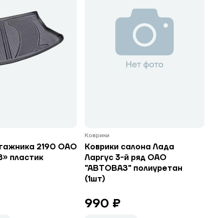
Коврики
агажника 2190 ОАО
Коврики салона Лада
» пластик
Ларгус 3-й ряд ОАО
"АВТОВАЗ" полиуретан
(1шт)
990 ₽