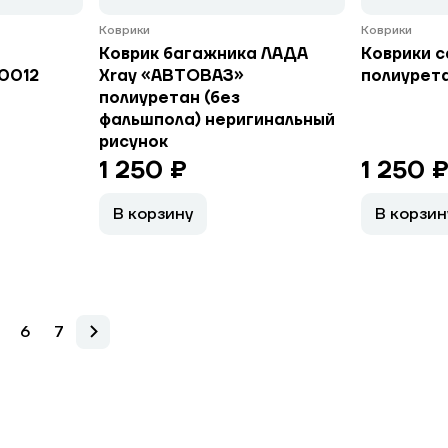
Коврики
Коврики
Коврик багажника ЛАДА
Коврики с
 0012
Xray «АВТОВАЗ»
полиурет
полиуретан (без
фальшпола) неригинальный
рисунок
1 250 ₽
1 250 
В корзину
В корзин
6
7