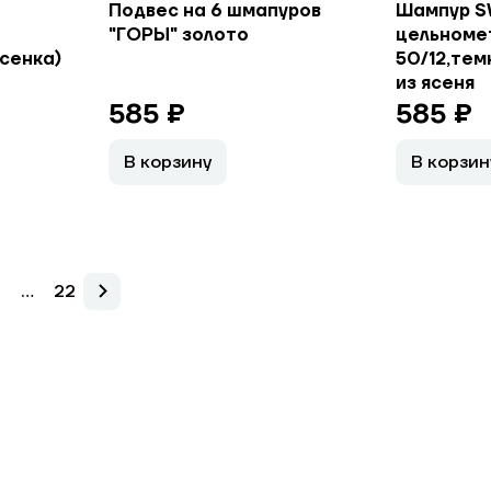
Подвес на 6 шмапуров
Шампур S
"ГОРЫ" золото
цельноме
есенка)
50/12,тем
из ясеня
585 ₽
585 ₽
В корзину
В корзин
...
22