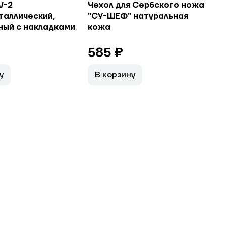
V-2
Чехол для Сербского ножа
таллический,
"СУ-ШЕФ" натуральная
ный с накладками
кожа
585 ₽
у
В корзину