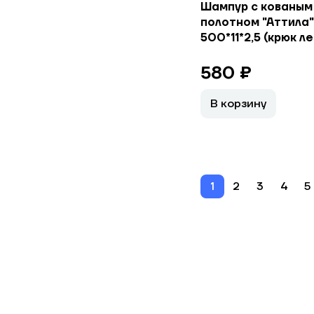
Шампур с кованым
полотном "Аттила"
500*11*2,5 (крюк л
580 ₽
В корзину
1
2
3
4
5