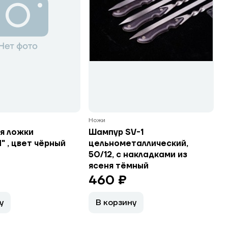
Ножи
я ложки
Шампур SV-1
 , цвет чёрный
цельнометаллический,
50/12, с накладками из
ясеня тёмный
460 ₽
у
В корзину