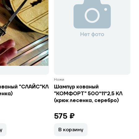
Ножи
ованый "СЛАЙС"КЛ
Шампур кованый
енка)
"КОМФОРТ" 500*11*2,5 КЛ
(крюк лесенка, серебро)
575 ₽
у
В корзину