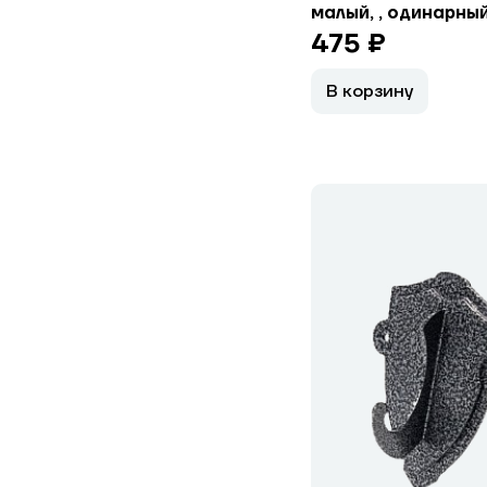
малый, , одинарны
475 ₽
В корзину