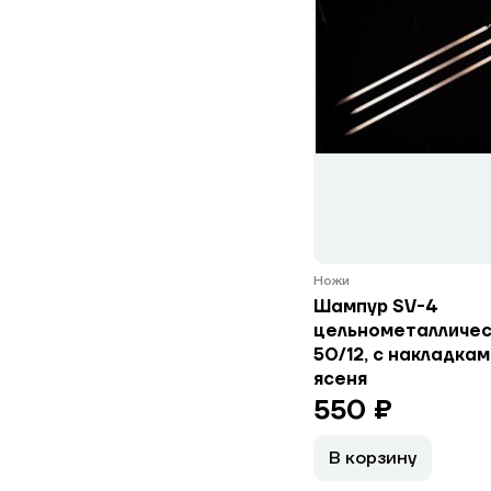
Ножи
Шампур SV-4
цельнометалличес
50/12, с накладкам
ясеня
550 ₽
В корзину