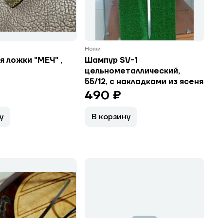
Ножи
я ложки "МЕЧ" ,
Шампур SV-1
цельнометаллический,
55/12, с накладками из ясеня
490 ₽
у
В корзину