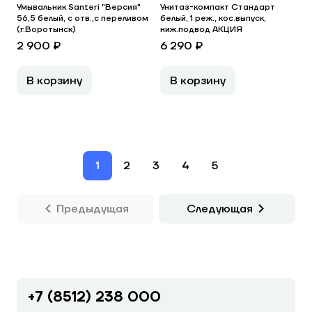
Умывальник Santeri "Версия"
Унитаз-компакт Стандарт
56,5 белый, с отв.,с переливом
белый, 1 реж., кос.выпуск,
(г.Воротынск)
ниж.подвод АКЦИЯ
2 900 ₽
6 290 ₽
В корзину
В корзину
1
2
3
4
5
Предыдущая
Следующая
+7 (8512) 238 000