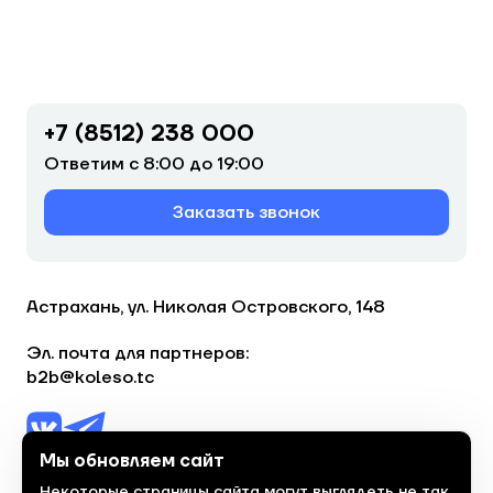
+7 (8512) 238 000
Ответим с 8:00 до 19:00
Заказать звонок
Астрахань, ул. Николая Островского, 148
Эл. почта для партнеров:
b2b@koleso.tc
Мы обновляем сайт
Политика обработки персональных данных
Некоторые страницы сайта могут выглядеть не так